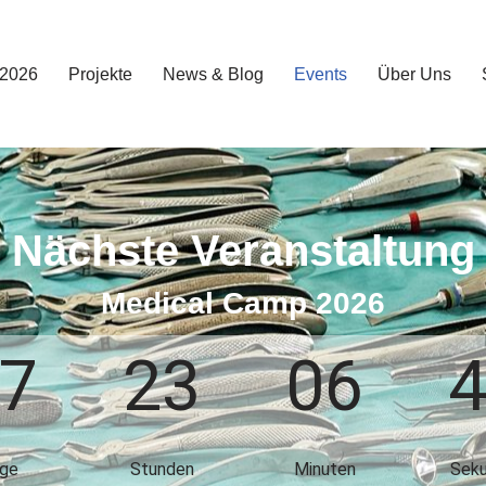
 2026
Projekte
News & Blog
Events
Über Uns
Nächste Veranstaltung
Medical Camp 2026
7
23
06
ge
Stunden
Minuten
Sek