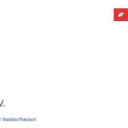
V.
1 Walddorfhäslach